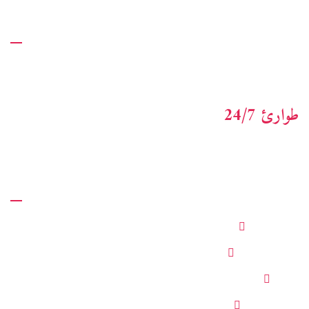
معلومات عنا
أكساكوس للاستشارات هو عرض شامل المحاسبة والمالية و
advisory خدمات. المهنيين الماليين ذوي الخبرة المستفيدين.
طوارئ 24/7
+123-456-7890
روابط سريعة
حدد موعدا
خدمة العملاء
قسم
عن الشركة