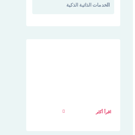
الخدمات الذاتية الذكية
رشيقة مخصصة للعملاء
الخدمات
هذه الحالات تماما بسيط و تلفزيون
سهل . في ساعة مجانية ، عندما تكون
لدينا القوة في الاختيار متى ولا شيء
اقرأ أكثر