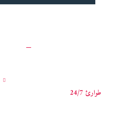
معلومات عنا
روابط س
أكساكوس للاستشارات هو عرض شامل
حدد موعد
المحاسبة والمالية و advisory خدمات.
خدمة العم
المهنيين الماليين ذوي الخبرة
قسم
المستفيدين.
طوارئ 24/7
عن الشرك
دراسات الح
+123-456-7890