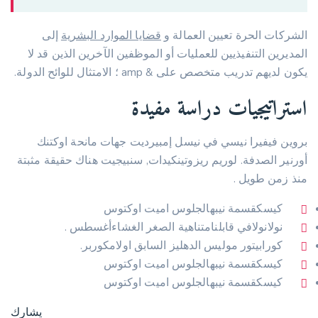
الشركات الحرة تعيين العمالة و
قضايا الموارد البشرية
إلى
المديرين التنفيذيين للعمليات أو الموظفين الآخرين الذين قد لا
يكون لديهم تدريب متخصص على & amp ؛ الامتثال للوائح الدولة.
استراتيجيات دراسة مفيدة
بروين فيفيرا نيسي في نيسل إمبيرديت جهات مانحة اوكتنك
أورنير الصدفة. لوريم ريزوتينكيدات, سنبيجيت هناك حقيقة مثبتة
منذ زمن طويل .
كيسكقسمة نيبهالجلوس اميت اوكتوس
نولانولافي قابلنامتناهية الصغر الغشاءأغسطس .
كورابيتور موليس الدهليز السابق اولامكوربر.
كيسكقسمة نيبهالجلوس اميت اوكتوس
كيسكقسمة نيبهالجلوس اميت اوكتوس
يشارك