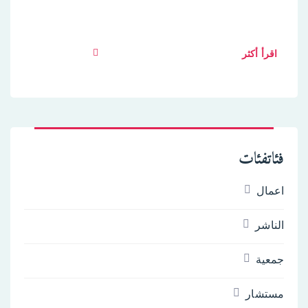
مجانية ، عندما تكون لدينا القوة في الاختيار متى ولا
شيء
اقرأ أكثر
فئاتفئات
اعمال
الناشر
جمعية
مستشار