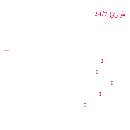
advisory خدمات. المهنيين الماليين ذوي الخبرة المستفيدين.
طوارئ 24/7
+123-456-7890
روابط سريعة
حدد موعدا
خدمة العملاء
قسم
عن الشركة
دراسات الحالة لدينا
المشاركات الاخيرة