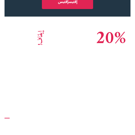
20%
إيقاف!
وكالة الاستشارات الرائدة سمعة عالمية
انقر هنا لبدء العمل
معلومات عنا
أكساكوس للاستشارات هو عرض شامل المحاسبة والمالية و